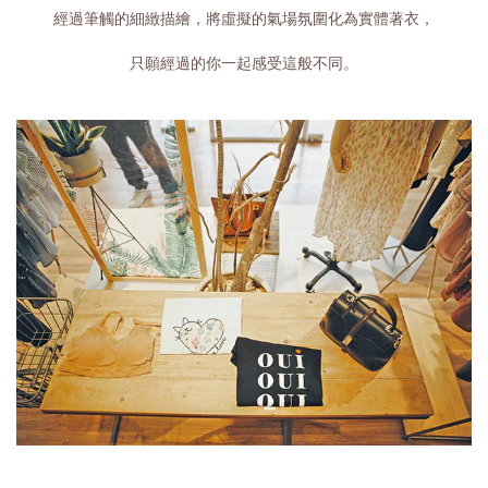
經過筆觸的細緻描繪，將虛擬的氣場氛圍化為實體著衣，
只願經過的你一起感受這般不同。