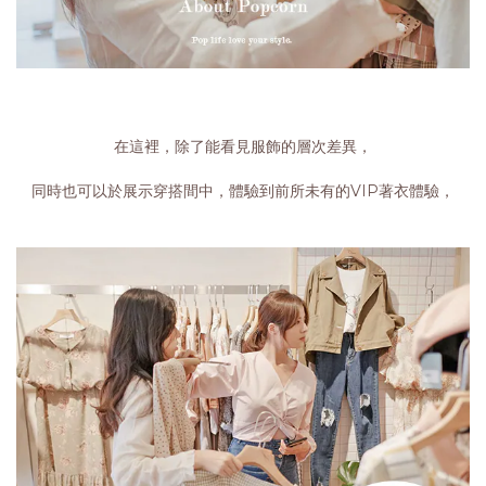
在這裡，除了能看見服飾的層次差異，
同時也可以於展示穿搭間中，體驗到前所未有的VIP著衣體驗，