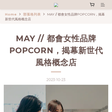
Home
部落格列表
MAY // 都會女性品牌POPCORN，揭幕
新世代風格概念店
MAY // 都會女性品牌
POPCORN，揭幕新世代
風格概念店
2023-10-23