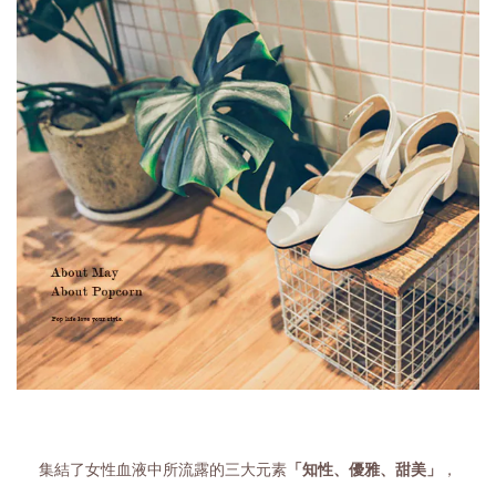
集結了女性血液中所流露的三大元素
「知性、優雅、甜美」
，