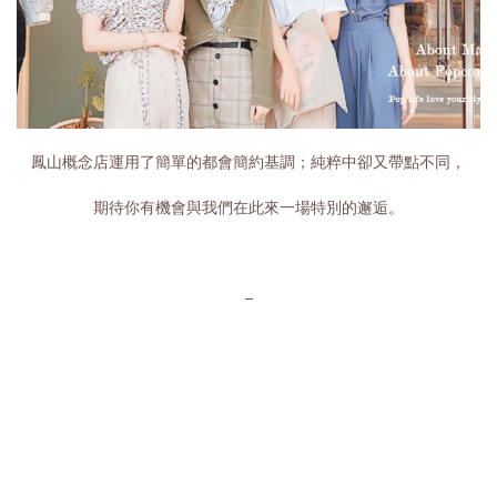
鳳山概念店運用了簡單的都會簡約基調；純粹中卻又帶點不同，
期待你有機會與我們在此來一場特別的邂逅。
–