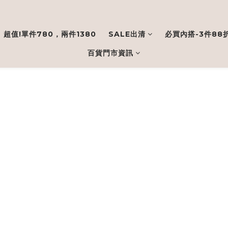
超值!單件780，兩件1380
SALE出清
必買內搭-3件88
百貨門市資訊