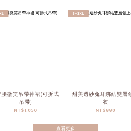
XL
S~2XL
V腰微笑吊帶神裙(可拆式
甜美透紗兔耳綁結雙層
吊帶)
衣
NT$1,050
NT$880
查看更多