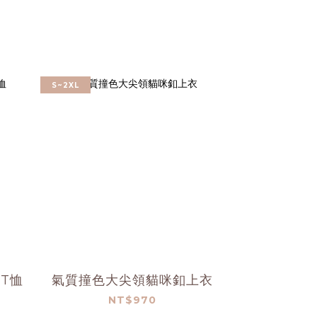
S~2XL
T恤
氣質撞色大尖領貓咪釦上衣
NT$970