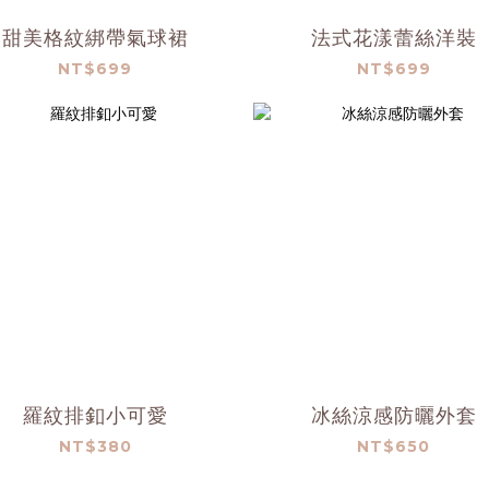
甜美格紋綁帶氣球裙
法式花漾蕾絲洋裝
NT$699
NT$699
羅紋排釦小可愛
冰絲涼感防曬外套
NT$380
NT$650