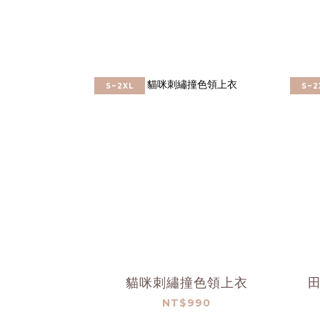
S~2XL
S~2
貓咪刺繡撞色領上衣
NT$990