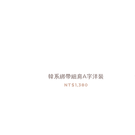
韓系綁帶細肩A字洋裝
NT$1,380