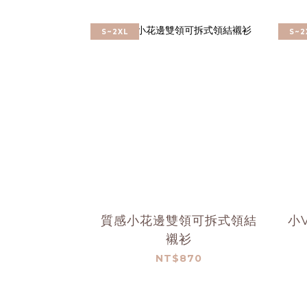
S~2XL
S~2
質感小花邊雙領可拆式領結
小
襯衫
NT$870