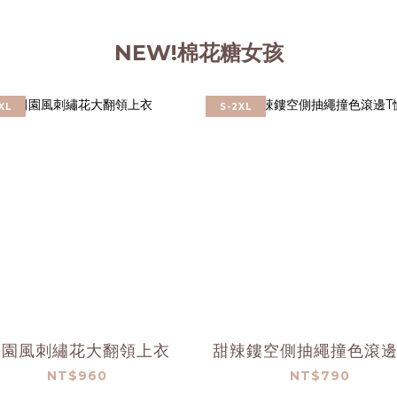
NEW!棉花糖女孩
XL
S-2XL
田園風刺繡花大翻領上衣
甜辣鏤空側抽繩撞色滾邊
NT$960
NT$790