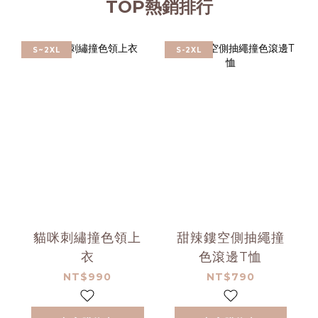
TOP熱銷排行
S~2XL
S-2XL
貓咪刺繡撞色領上
甜辣鏤空側抽繩撞
衣
色滾邊T恤
NT$990
NT$790