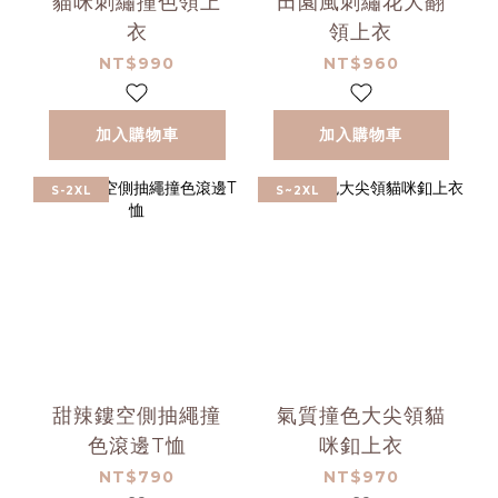
貓咪刺繡撞色領上
田園風刺繡花大翻
衣
領上衣
NT$990
NT$960
加入購物車
加入購物車
S-2XL
S~2XL
甜辣鏤空側抽繩撞
氣質撞色大尖領貓
色滾邊T恤
咪釦上衣
NT$790
NT$970