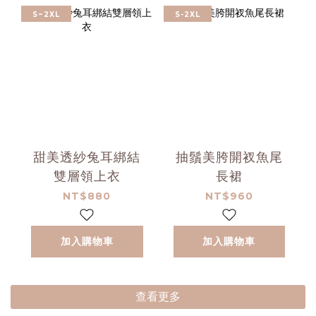
S~2XL
S-2XL
甜美透紗兔耳綁結
抽鬚美胯開衩魚尾
雙層領上衣
長裙
NT$880
NT$960
加入購物車
加入購物車
查看更多