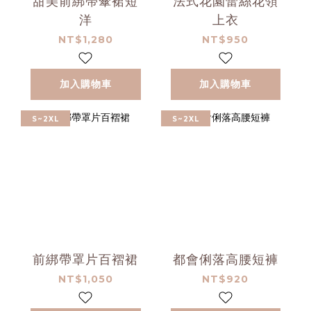
甜美前綁帶傘裙短
法式花園蕾絲花領
洋
上衣
NT$1,280
NT$950
加入購物車
加入購物車
S~2XL
S~2XL
前綁帶罩片百褶裙
都會俐落高腰短褲
NT$1,050
NT$920