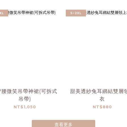
XL
S~2XL
V腰微笑吊帶神裙(可拆式
甜美透紗兔耳綁結雙層
吊帶)
衣
NT$1,050
NT$880
查看更多