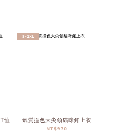
S~2XL
T恤
氣質撞色大尖領貓咪釦上衣
NT$970