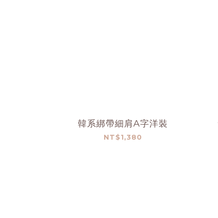
韓系綁帶細肩A字洋裝
NT$1,380