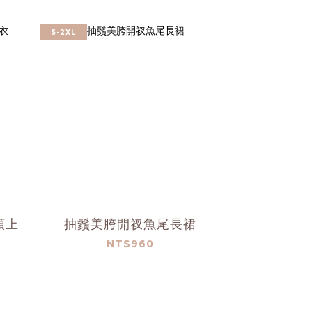
S-2XL
領上
抽鬚美胯開衩魚尾長裙
NT$960