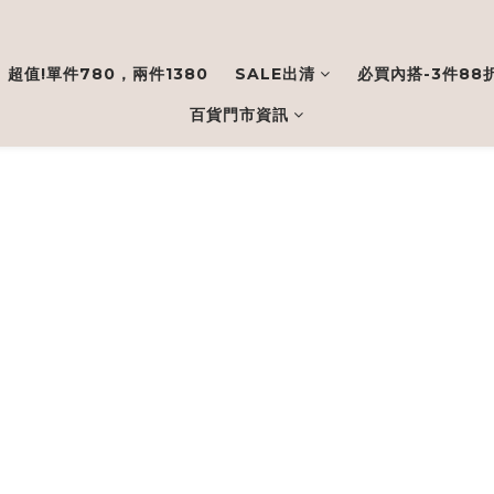
超值!單件780，兩件1380
SALE出清
必買內搭-3件88
百貨門市資訊