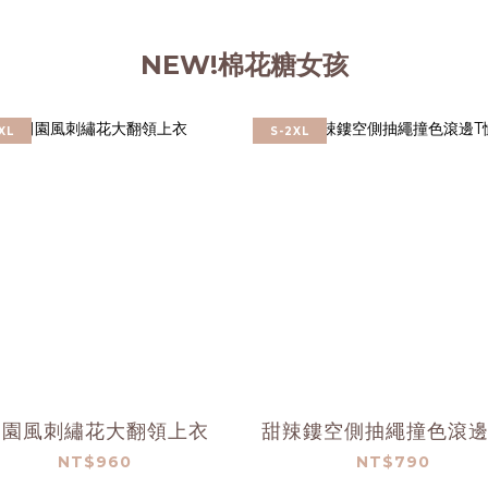
NEW!棉花糖女孩
XL
S-2XL
田園風刺繡花大翻領上衣
甜辣鏤空側抽繩撞色滾邊
NT$960
NT$790