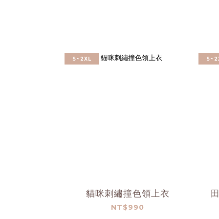
S~2XL
S~2
貓咪刺繡撞色領上衣
NT$990