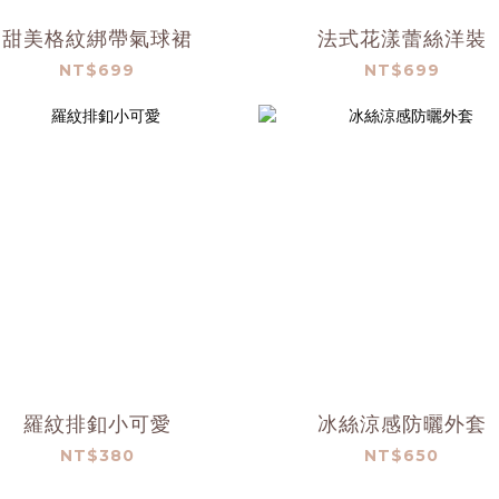
甜美格紋綁帶氣球裙
法式花漾蕾絲洋裝
NT$699
NT$699
羅紋排釦小可愛
冰絲涼感防曬外套
NT$380
NT$650