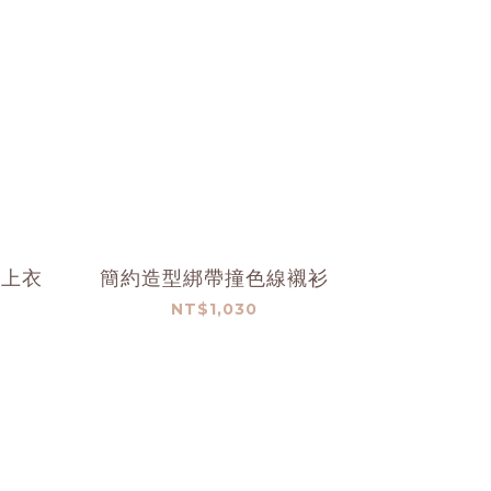
帶上衣
簡約造型綁帶撞色線襯衫
NT$1,030