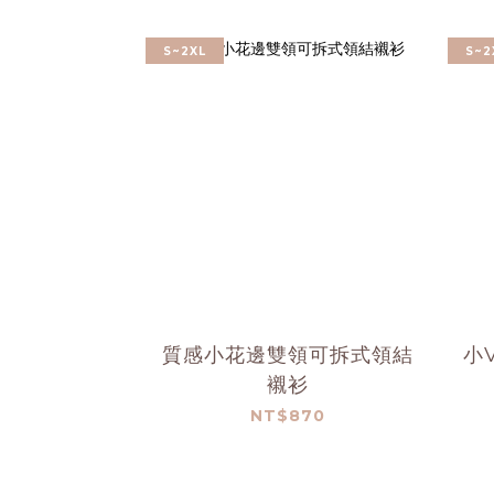
S~2XL
S~2
質感小花邊雙領可拆式領結
小
襯衫
NT$870