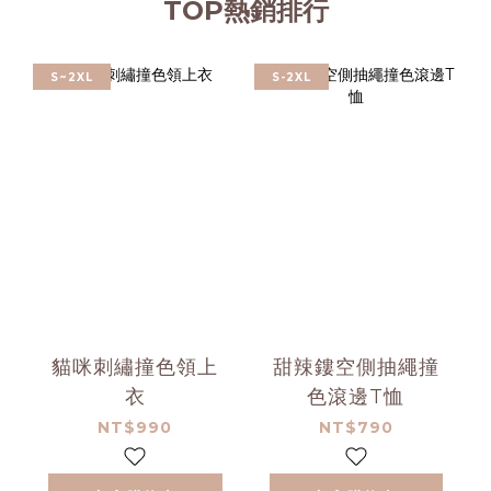
TOP熱銷排行
S~2XL
S-2XL
貓咪刺繡撞色領上
甜辣鏤空側抽繩撞
衣
色滾邊T恤
NT$990
NT$790