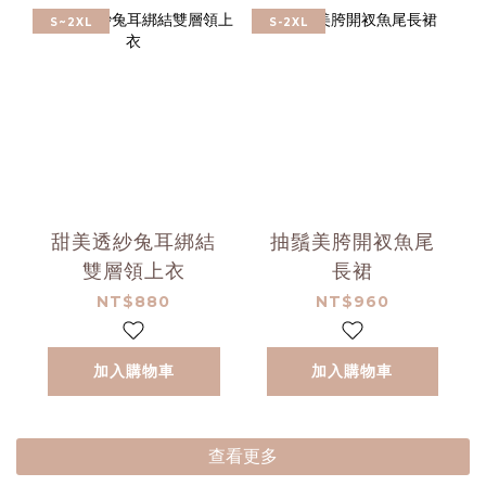
S~2XL
S-2XL
甜美透紗兔耳綁結
抽鬚美胯開衩魚尾
雙層領上衣
長裙
NT$880
NT$960
加入購物車
加入購物車
查看更多