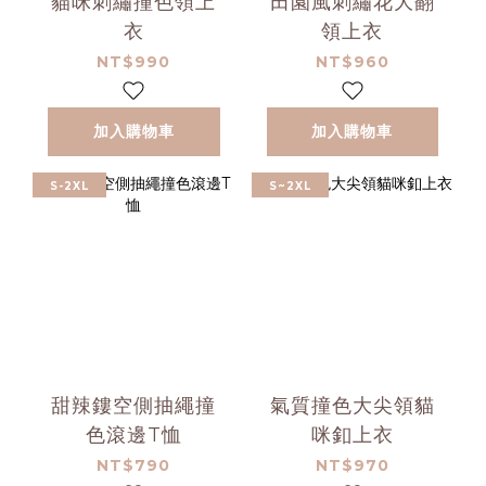
貓咪刺繡撞色領上
田園風刺繡花大翻
衣
領上衣
NT$990
NT$960
加入購物車
加入購物車
S-2XL
S~2XL
甜辣鏤空側抽繩撞
氣質撞色大尖領貓
色滾邊T恤
咪釦上衣
NT$790
NT$970