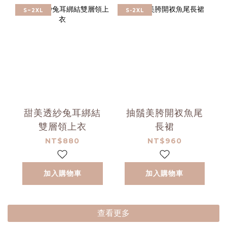
S~2XL
S-2XL
甜美透紗兔耳綁結
抽鬚美胯開衩魚尾
雙層領上衣
長裙
NT$880
NT$960
加入購物車
加入購物車
查看更多