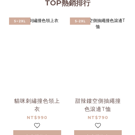
TOP熱銷排行
S~2XL
S-2XL
貓咪刺繡撞色領上
甜辣鏤空側抽繩撞
衣
色滾邊T恤
NT$990
NT$790