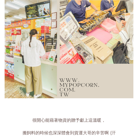
很開心能藉著物資的贈予獻上這溫暖，
搬飼料的時候也深深體會到貨運大哥的辛苦啊 (汗