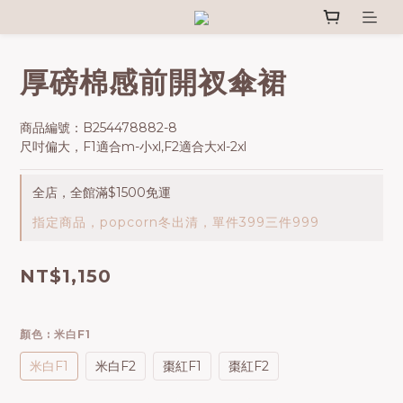
厚磅棉感前開衩傘裙
商品編號：B254478882-8
尺吋偏大，F1適合m-小xl,F2適合大xl-2xl
全店，全館滿$1500免運
指定商品，popcorn冬出清，單件399三件999
NT$1,150
顏色
: 米白F1
米白F1
米白F2
棗紅F1
棗紅F2