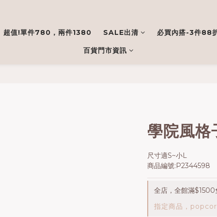
超值!單件780，兩件1380
SALE出清
必買內搭-3件88
百貨門市資訊
學院風格
尺寸適S~小L
商品編號:P2344598
全店，全館滿$1500
指定商品，popco