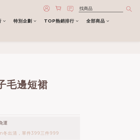
折
特別企劃
TOP熱銷排行
全部商品
立即購買
子毛邊短裙
免運
rn冬出清，單件399三件999